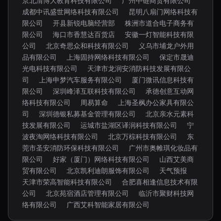
京北清博大教育科技有限公司
广州中链商贸有限公司
成都中讯盛世网络科技有限公司
昆明八扇门网络科技有
限公司
开县新锐电脑经营部
株洲市道合电子商务有
限公司
海口市香慧达百货店
安徽一灯智能科技有限
公司
北京奇思众和科技有限公司
义乌市埔龙户外用
品有限公司
上海固持网络科技有限公司
保定市晟迪
光电科技有限公司
天津市龙润安消防科技发展有限公
司
上海申梦汽车服务有限公司
厦门微讯信息科技有
限公司
深圳峰泽互联科技有限公司
承德创意互动网
络科技有限公司
周易算命
上海圣枫办公家具有限公
司
深圳德银私募基金管理有限公司
北京亲水元素科
技发展有限公司
运城市盐湖区译润科技有限公司
宁
波夜淘网络科技有限公司
北京万棕科技有限公司
东
莞市圣安消防环保科技有限公司
广州市奥帷琪化妆品有
限公司
好家（厦门）网络科技有限公司
山西艾美商
贸有限公司
北京凯利迪朗服饰有限公司
天气预报
天津市荣高智能科技有限公司
合肥喜相逢信息技术有限
公司
北京苑宿酒店管理有限公司
临沂市聚财科技网
络有限公司
广西艾科智能家居有限公司