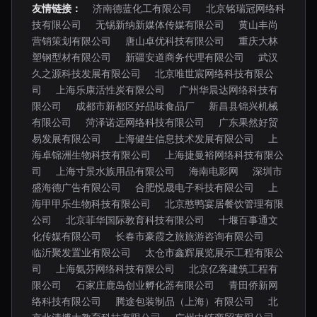
友情链接：
济南德蓝化工有限公司
北京铭瑞冠网络科
技有限公司
无锡新纳新媒体传媒有限公司
黄山丰尚
营销策划有限公司
唐山卓优科技有限公司
重庆大林
塑钢型材有限公司
新疆安道商务代理有限公司
武汉
久之源科技发展有限公司
北京唯世宸网络科技有限公
司
上海乐康活性炭有限公司
广州华晨达网络科技有
限公司
成都市新都区好品味食品厂
新昌县锦兴机械
有限公司
菏泽诺远网络科技有限公司
广东果然好贸
易发展有限公司
上海健生信息技术发展有限公司
上
海卓锦洲生物科技有限公司
上海捷曼裕网络科技有限公
司
上海寸景水族用品有限公司
海南电影网
深圳市
盛海德广告有限公司
合肥悦晟电子科技有限公司
上
海甲甲乐生物科技有限公司
北京憨鸭宴居餐饮管理有限
公司
北京菲华国际教育科技有限公司
十堰百事通文
化传媒有限公司
长春市豪霞之旅旅游咨询有限公司
临沂聚发置业有限公司
太仓市鑫辉展览展示工程有限公
司
上海氨芬网络科技有限公司
北京亿客建筑工程有
限公司
石家庄鹿岛创业孵化器有限公司
青田侨新网
络科技有限公司
腾途包装制品（上海）有限公司
北